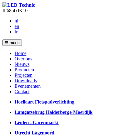
IP68
4xIK10
nl
en
fr
☰
menu
Home
Over ons
Nieuws
Producten
Projecten
Downloads
Evenementen
Contact
Hoeilaart Fietspadverlichting
Lamgatsebrug Halderberge-Moerdijk
Leiden - Garenmarkt
Utrecht Lagenoord